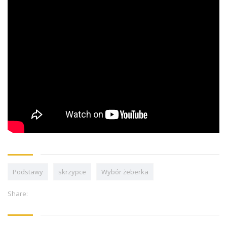
Podstawy
skrzypce
Wybór żeberka
Share: