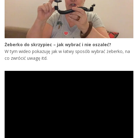
Żeberko do skrzypiec – jak wybrać i nie oszaleć?
W tym wideo pokazuję jak w łatwy sposób wybrać żeberko, na
co zwrócić uwagę itd.