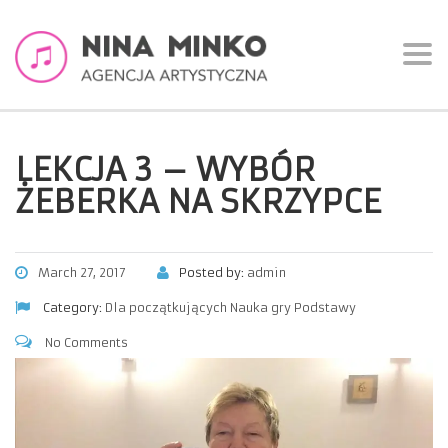
Togg
navi
LEKCJA 3 – WYBÓR
ŻEBERKA NA SKRZYPCE
March 27, 2017
Posted by:
admin
Category:
Dla początkujących
Nauka gry
Podstawy
No Comments