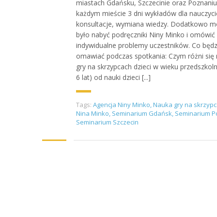
miastach Gdańsku, Szczecinie oraz Poznaniu
każdym mieście 3 dni wykładów dla nauczycie
konsultacje, wymiana wiedzy. Dodatkowo 
było nabyć podręczniki Niny Minko i omówić
indywidualne problemy uczestników. Co będ
omawiać podczas spotkania: Czym różni się
gry na skrzypcach dzieci w wieku przedszkol
6 lat) od nauki dzieci [...]
Tags:
Agencja Niny Minko
,
Nauka gry na skrzyp
Nina Minko
,
Seminarium Gdańsk
,
Seminarium P
Seminarium Szczecin