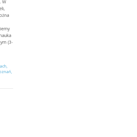
. W
li,
można
ziemy
 nauka
nym (3-
cach
,
oznań
,