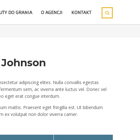
UTY DO GRANIA
O AGENCJI
KONTAKT
 Johnson
ectetur adipiscing elites. Nulla convallis egestas
 fermentum sem, ac viverra ante luctus vel. Donec vel
eo eget erat congue interdum.
um mattis. Praesent eget fringilla est. Ut bibendum
 ex volutpat non dolor viverra camer.