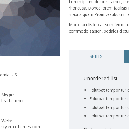
Lorem ipsum dolor sit amet, cons
rhoncusa. Donec lorem facilisis
mauris quam Proin vestibulum l
Morbi iaculis leo at sem ferment
commodo sapien, sodales dictum
SKILLS
ornia, US.
Unordered list
Folutpat tempor tur d
Skype:
Folutpat tempor tur d
bradteacher
Folutpat tempor tur d
Folutpat tempor tur d
Web:
stylemixthemes.com