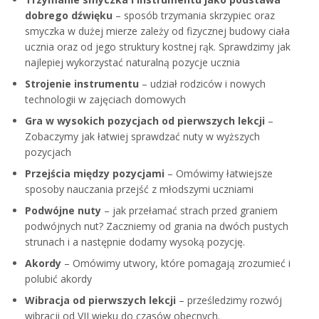
dobrego dźwięku
– sposób trzymania skrzypiec oraz
smyczka w dużej mierze zależy od fizycznej budowy ciała
ucznia oraz od jego struktury kostnej rąk. Sprawdzimy jak
najlepiej wykorzystać naturalną pozycje ucznia
Strojenie instrumentu
– udział rodziców i nowych
technologii w zajęciach domowych
Gra w wysokich pozycjach od pierwszych lekcji
–
Zobaczymy jak łatwiej sprawdzać nuty w wyższych
pozycjach
Przejścia między pozycjami
– Omówimy łatwiejsze
sposoby nauczania przejść z młodszymi uczniami
Podwójne nuty
– jak przełamać strach przed graniem
podwójnych nut? Zaczniemy od grania na dwóch pustych
strunach i a następnie dodamy wysoką pozycję.
Akordy
– Omówimy utwory, które pomagają zrozumieć i
polubić akordy
Wibracja od pierwszych lekcji
– prześledzimy rozwój
wibracji od VII wieku do czasów obecnych.